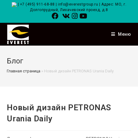
Перейти
|
+7 (495) 911-68-88
|
info@everestgroup.ru
| Адрес: МО, г.
Долгопрудный, Лихачевский проезд, д.8
к
содержимому
Меню
Блог
Главная страница
»
Новый дизайн PETRONAS Urania Daily
Новый дизайн PETRONAS
Urania Daily