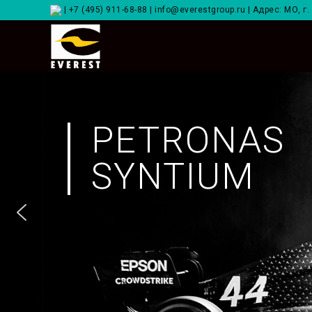
|
+7 (495) 911-68-88
|
info@everestgroup.ru
| Адрес: МО, г
PETRONAS
SYNTIUM