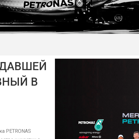
ЗДАВШЕЙ
ВНЫЙ В
йка PETRONAS