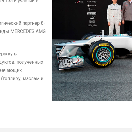
чества и участии в
ический партнер 8-
манды MERCEDES AMG
ержку в
дуктов, полученных
отвечающих
(топливу, маслам и